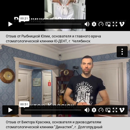
Отзыв от Рыбницкой Юлии, основателя и главного врача
стоматологической клиники Ю-ДЕНТ, г. Челябинск
Отзыв от Виктора Красюка, основателя и руководителям
стоматологической клиники "Династия", г. Долгопрудный