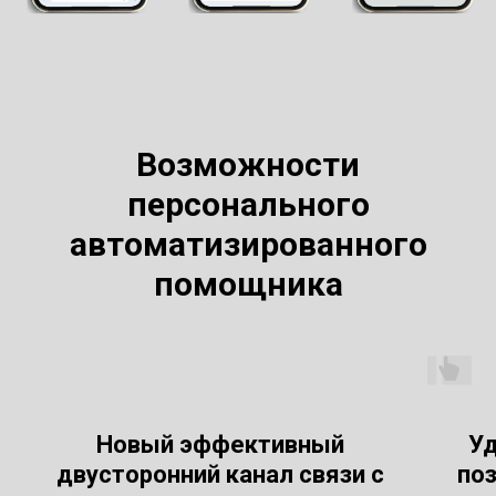
Возможности
персонального
автоматизированного
помощника
Новый эффективный
Уд
двусторонний канал связи с
по