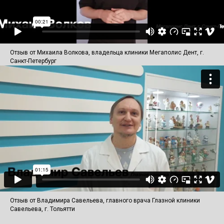
Отзыв от Михаила Волкова, владельца клиники Мегаполис Дент, г.
Санкт-Петербург
Отзыв от Владимира Савельева, главного врача Глазной клиники
Савельева, г. Тольятти