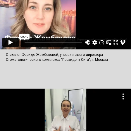
Отзыв от Фариды Жамбековой, управляющего директора
Стоматологического комплекса "Президент Сити", г. Москва