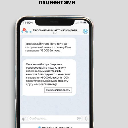
пациентами