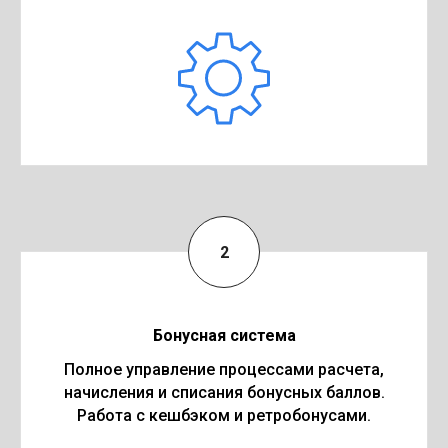
Бонусная система
Полное управление процессами расчета,
начисления и списания бонусных баллов.
Работа с кешбэком и ретробонусами.