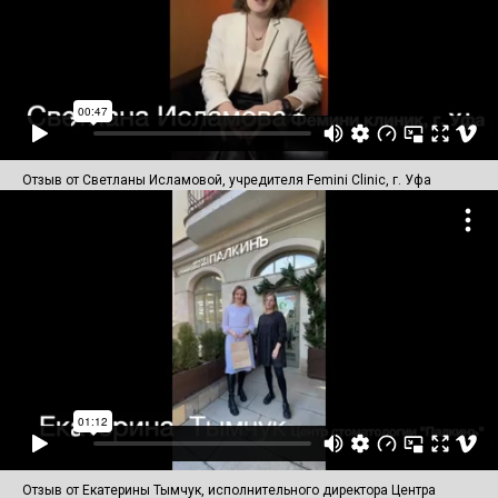
Отзыв от Светланы Исламовой, учредителя Femini Clinic, г. Уфа
Отзыв от Екатерины Тымчук, исполнительного директора Центра