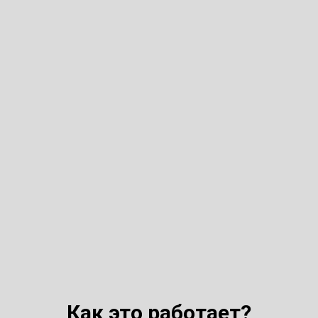
Как это работает?