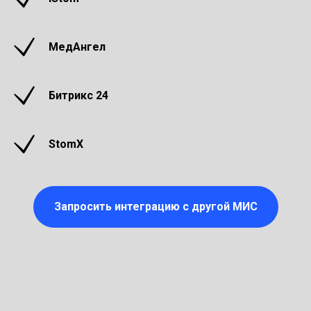
МедАнгел
Битрикс 24
StomX
Запросить интеграцию с другой МИС